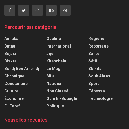
Parcourir par catégorie
Annaba
Guelma
Régions
Batna
International
Reportage
Béjaïa
Jijel
Santé
Biskra
Khenchela
Sétif
Bordj Bou Arreridj
Le Mag
Skikda
Chronique
Mila
Souk Ahras
Constantine
National
Sport
Culture
Non Classé
Tébessa
Économie
Oum El-Bouaghi
Technologie
El-Taref
Politique
Nouvelles récentes