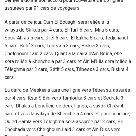
dernier a donné son accord pour l’ouverture de 25 lignes
assurées par 91 cars de voyageurs.
A partir de ce jour, Oum El Bouaghi sera reliée à la
wilaya de Skikda par 4 cars, El-Tarf 5 cars, Mila 5 cars,
Souk-Ahras 5 cars, Jijel 5 cars, El Eulma 5 cars, Tedjenanet
5 cars, Sétif 3 cars, Tébessa 3 cars, Biskra 3 cars,
Chelghoum Laid 2 cars. Quant à la daïra d’Ain Beida, elle
sera reliée à Khenchela par 3 cars et Ain M’Lila sera reliée à
Téleghma par 3 cars, Sétif 5 cars, Tébessa 3 cars, Biskra 4
cars.
La daïra de Meskiana aura une ligne vers Tébessa, assurée
par 4 cars, Ksar S’Bihi vers Tamlouka 3 cars et Sedrata 3
cars. Dhalaa a bénéficié de deux lignes, à savoir Chréa 4
cars et vers la wilaya de Khenchela 4 cars et, pour conclure,
Ouled Hamla vers Téleghma sera assurée par 3 cars, Bir
Chouhada vers Chelghoum Laid 3 cars et Ain Diss vers