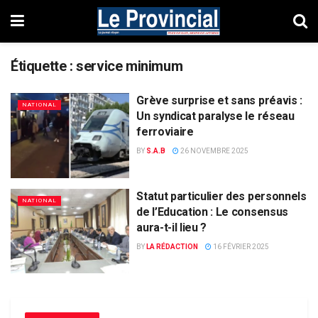
Étiquette :
service minimum
Grève surprise et sans préavis :
NATIONAL
Un syndicat paralyse le réseau
ferroviaire
BY
S.A.B
26 NOVEMBRE 2025
Statut particulier des personnels
NATIONAL
de l’Education : Le consensus
aura-t-il lieu ?
BY
LA RÉDACTION
16 FÉVRIER 2025