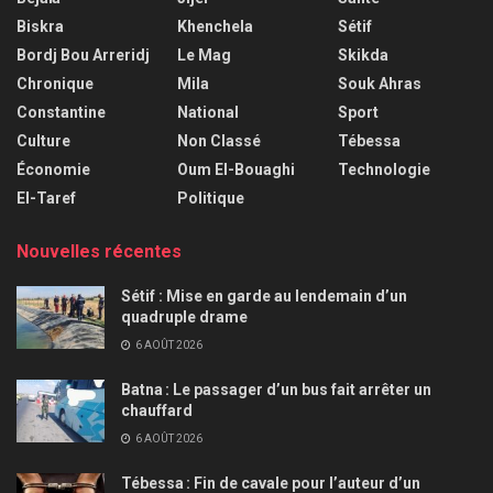
Biskra
Khenchela
Sétif
Bordj Bou Arreridj
Le Mag
Skikda
Chronique
Mila
Souk Ahras
Constantine
National
Sport
Culture
Non Classé
Tébessa
Économie
Oum El-Bouaghi
Technologie
El-Taref
Politique
Nouvelles récentes
Sétif : Mise en garde au lendemain d’un
quadruple drame
6 AOÛT 2026
Batna : Le passager d’un bus fait arrêter un
chauffard
6 AOÛT 2026
Tébessa : Fin de cavale pour l’auteur d’un