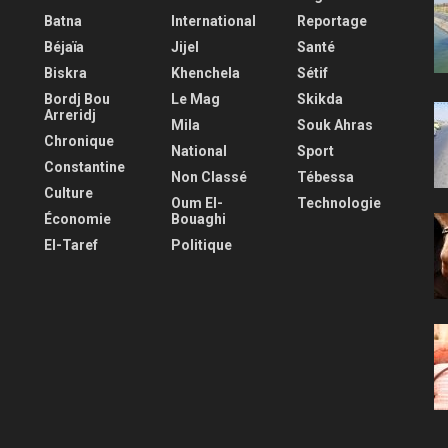
Batna
International
Reportage
Béjaïa
Jijel
Santé
Biskra
Khenchela
Sétif
Bordj Bou
Le Mag
Skikda
Arreridj
Mila
Souk Ahras
Chronique
National
Sport
Constantine
Non Classé
Tébessa
Culture
Oum El-
Technologie
Économie
Bouaghi
El-Taref
Politique