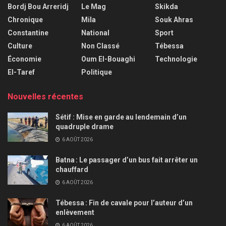
Bordj Bou Arreridj
Le Mag
Skikda
Chronique
Mila
Souk Ahras
Constantine
National
Sport
Culture
Non Classé
Tébessa
Économie
Oum El-Bouaghi
Technologie
El-Taref
Politique
Nouvelles récentes
Sétif : Mise en garde au lendemain d’un
quadruple drame
6 AOÛT 2026
Batna : Le passager d’un bus fait arrêter un
chauffard
6 AOÛT 2026
Tébessa : Fin de cavale pour l’auteur d’un
enlèvement
6 AOÛT 2026