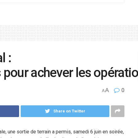
l :
s pour achever les opérati
A
0
A
Share on Twitter
le, une sortie de terrain a permis, samedi 6 juin en soirée,