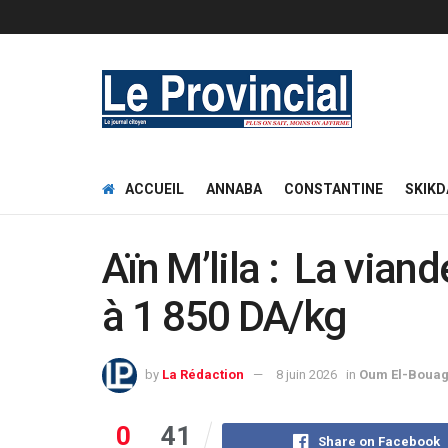
ACCUEIL
ANNABA
CONSTANTINE
SKIKD
Aïn M’lila : La vian
à 1 850 DA/kg
by
La Rédaction
8 juin 2026
in
Oum El-Bouag
0
41
Share on Facebook