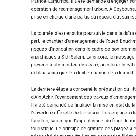
Patrice-Lumumba, il a été demandé d’engager sans 
opération de réaménagement urbain. À Seybouse, u
prise en charge d’une partie du réseau d’assaini
La tournée s’est ensuite poursuivie dans la daïra
part, le chantier d’aménagement de l’oued Boukhmi
risques d’inondation dans le cadre de son premier l
anarchiques à Sidi Salem. Là encore, le message a é
prévenir toute montée des eaux, accélérer le ryth
déblais ainsi que les déchets issus des démolition
La dernière étape a concerné la préparation du litt
d’Aïn Achir, l’avancement des travaux d’aménageme
Il a été demandé de finaliser la mise en état de la
l’ouverture officielle de la saison. Des espaces
familles, tandis que l’aspect visuel du front de m
touristique. Le principe de gratuité des plages a