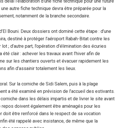
délai l’élaboration d’une fiche technique pour une future
ne autre fiche technique devra être préparée pour la
ssement, notamment de la branche secondaire.
 d’El Bouni. Deux dossiers ont dominé cette étape : d’une
ra, destiné à protéger l’aéroport Rabah-Bitat contre les
ot ; d’autre part, l’opération d’élimination des écuries
té clair : achever les travaux avant l’hiver afin de
me sur les chantiers ouverts et évacuer rapidement les
s afin d’assainir totalement les lieux.
oral. Sur la corniche de Sidi Salem, puis à la plage
nt a été examiné en prévision de l’accueil des estivants.
 corniche dans les délais impartis et de livrer le site avant
 de repos doivent également être aménagés pour les
er doit être renforcé dans le respect de sa vocation
 enfin été rappelé avec insistance, de même que la