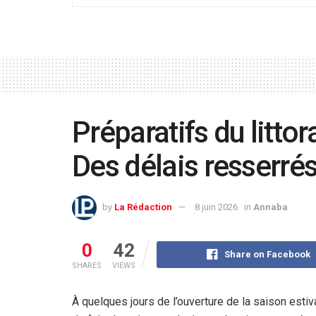
Préparatifs du littora
Des délais resserré
by
La Rédaction
8 juin 2026
in
Annaba
0
42
Share on Facebook
SHARES
VIEWS
À quelques jours de l’ouverture de la saison estiva