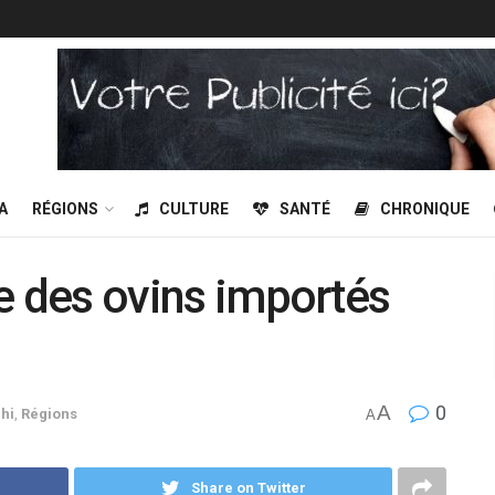
A
RÉGIONS
CULTURE
SANTÉ
CHRONIQUE
de des ovins importés
A
0
hi
,
Régions
A
Share on Twitter