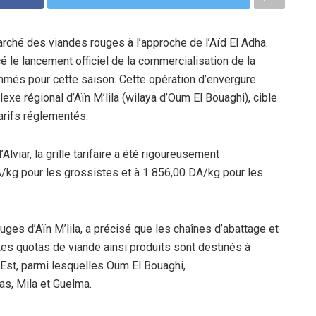
arché des viandes rouges à l’approche de l’Aïd El Adha.
é le lancement officiel de la commercialisation de la
mmés pour cette saison. Cette opération d’envergure
lexe régional d’Aïn M’lila (wilaya d’Oum El Bouaghi), cible
tarifs réglementés.
lviar, la grille tarifaire a été rigoureusement
DA/kg pour les grossistes et à 1 856,00 DA/kg pour les
ges d’Aïn M’lila, a précisé que les chaînes d’abattage et
Les quotas de viande ainsi produits sont destinés à
’Est, parmi lesquelles Oum El Bouaghi,
as, Mila et Guelma.