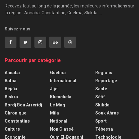
Recevez tout au long de la journée, les meilleures informations sur
la région : Annaba, Constantine, Guelma, Skikda ....
Suivez-nous
Parcourir par catégorie
Annaba
Guelma
Régions
Batna
International
Reportage
Béjaïa
Jijel
Santé
Biskra
Khenchela
Sétif
Bordj Bou Arreridj
Le Mag
Skikda
Chronique
Mila
Souk Ahras
Constantine
National
Sport
Culture
Non Classé
Tébessa
Économie
Oum El-Bouaghi
Technologie