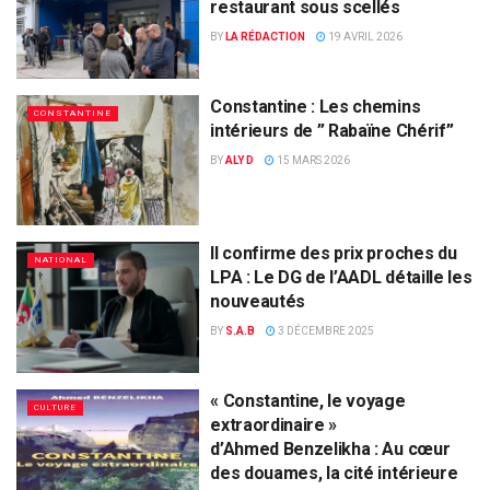
restaurant sous scellés
BY
LA RÉDACTION
19 AVRIL 2026
Constantine : Les chemins
CONSTANTINE
intérieurs de ” Rabaïne Chérif”
BY
ALY D
15 MARS 2026
Il confirme des prix proches du
NATIONAL
LPA : Le DG de l’AADL détaille les
nouveautés
BY
S.A.B
3 DÉCEMBRE 2025
« Constantine, le voyage
CULTURE
extraordinaire »
d’Ahmed Benzelikha : Au cœur
des douames, la cité intérieure