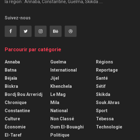
la région : Annaba, Constantine, Guelma, Skikda ....
Suivez-nous
Parcourir par catégorie
Annaba
Guelma
Régions
Batna
International
Reportage
Béjaïa
Jijel
Santé
Biskra
Khenchela
Sétif
Bordj Bou Arreridj
Le Mag
Skikda
Chronique
Mila
Souk Ahras
Constantine
National
Sport
Culture
Non Classé
Tébessa
Économie
Oum El-Bouaghi
Technologie
El-Taref
Politique