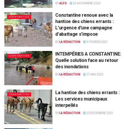
BY
ALY D
25 NOVEMBRE 2025
Constantine renoue avec la
CONSTANTINE
hantise des chiens errants :
L’urgence d’une campagne
d’abattage s’impose
BY
LA RÉDACTION
9 FÉVRIER 2025
INTEMPÉRIES A CONSTANTINE:
CONSTANTINE
Quelle solution face au retour
des inondations
BY
LA RÉDACTION
27 MAI 2022
La hantise des chiens errants :
CONSTANTINE
Les services municipaux
interpellés
BY
LA RÉDACTION
20 DÉCEMBRE 2021