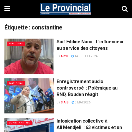
Étiquette :
constantine
Saif Eddine Nano : L’influenceur
NATIONAL
au service des citoyens
BY
ALY D
14 JUILLET 2026
Enregistrement audio
NATIONAL
controversé : Polémique au
RND, Bouden réagit
BY
S.A.B
3 MAI 2026
Intoxication collective à
CONSTANTINE
Ali Mendjeli : 63 victimes et un