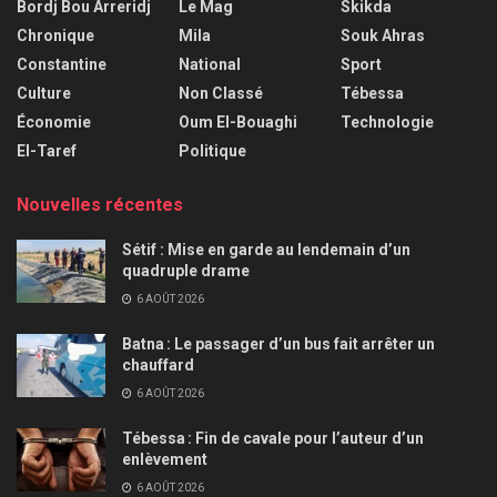
Bordj Bou Arreridj
Le Mag
Skikda
Chronique
Mila
Souk Ahras
Constantine
National
Sport
Culture
Non Classé
Tébessa
Économie
Oum El-Bouaghi
Technologie
El-Taref
Politique
Nouvelles récentes
Sétif : Mise en garde au lendemain d’un
quadruple drame
6 AOÛT 2026
Batna : Le passager d’un bus fait arrêter un
chauffard
6 AOÛT 2026
Tébessa : Fin de cavale pour l’auteur d’un
enlèvement
6 AOÛT 2026