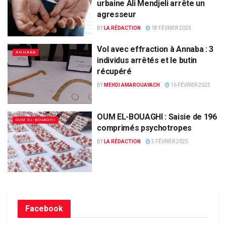
urbaine Ali Mendjeli arrête un
agresseur
BY
LA RÉDACTION
18 FÉVRIER 2025
Vol avec effraction à Annaba : 3
ANNABA
individus arrêtés et le butin
récupéré
BY
MEHDI AMAROUAYACH
16 FÉVRIER 2025
OUM EL-BOUAGHI : Saisie de 196
OUM EL-BOUAGHI
comprimés psychotropes
BY
LA RÉDACTION
5 FÉVRIER 2025
Facebook