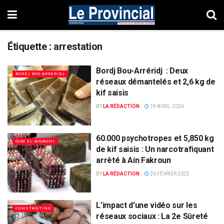
Étiquette :
arrestation
Bordj Bou-Arréridj : Deux
BORDJ BOU ARRERIDJ
réseaux démantelés et 2,6 kg de
kif saisis
BY
LA RÉDACTION
19 AVRIL 2026
60.000 psychotropes et 5,850 kg
OUM EL-BOUAGHI
de kif saisis : Un narcotrafiquant
arrêté à Ain Fakroun
BY
LA RÉDACTION
26 FÉVRIER 2025
L’impact d’une vidéo sur les
CONSTANTINE
réseaux sociaux : La 2e Sûreté