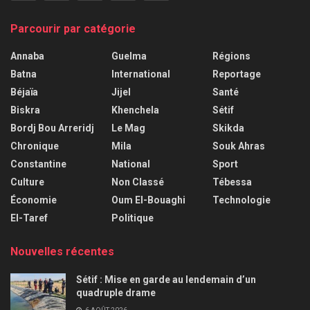
Parcourir par catégorie
Annaba
Guelma
Régions
Batna
International
Reportage
Béjaïa
Jijel
Santé
Biskra
Khenchela
Sétif
Bordj Bou Arreridj
Le Mag
Skikda
Chronique
Mila
Souk Ahras
Constantine
National
Sport
Culture
Non Classé
Tébessa
Économie
Oum El-Bouaghi
Technologie
El-Taref
Politique
Nouvelles récentes
Sétif : Mise en garde au lendemain d’un
quadruple drame