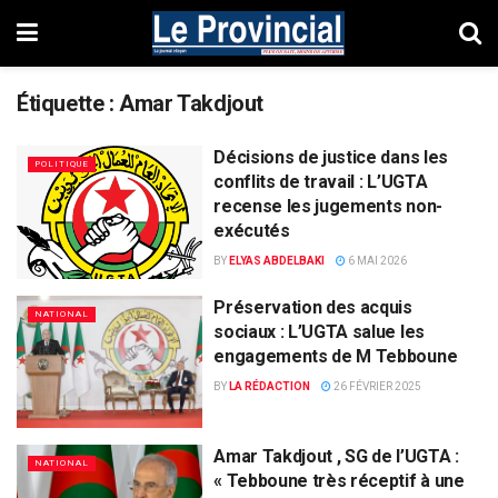
Étiquette :
Amar Takdjout
Décisions de justice dans les
POLITIQUE
conflits de travail : L’UGTA
recense les jugements non-
exécutés
BY
ELYAS ABDELBAKI
6 MAI 2026
Préservation des acquis
NATIONAL
sociaux : L’UGTA salue les
engagements de M Tebboune
BY
LA RÉDACTION
26 FÉVRIER 2025
Amar Takdjout , SG de l’UGTA :
NATIONAL
« Tebboune très réceptif à une