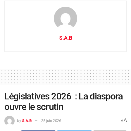
S.A.B
Législatives 2026 : La diaspora
ouvre le scrutin
A
by
S.A.B
28 juin 2026
A