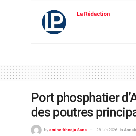
La Rédaction
Port phosphatier d’
des poutres princip
by
amine-khodja Sana
28 juin 2026
in
Anna