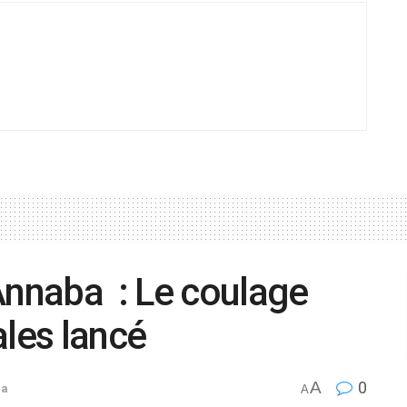
Annaba : Le coulage
ales lancé
A
0
ba
A