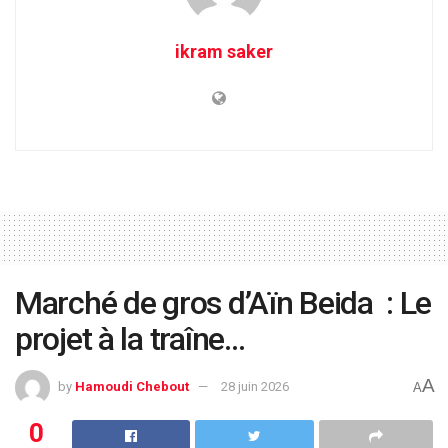
ikram saker
Marché de gros d’Aïn Beida : Le
projet à la traîne…
A
by
Hamoudi Chebout
28 juin 2026
A
0