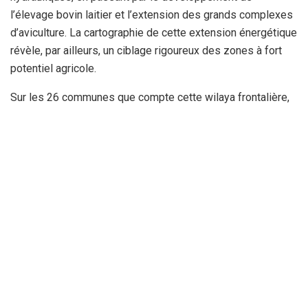
l’élevage bovin laitier et l’extension des grands complexes
d’aviculture. La cartographie de cette extension énergétique
révèle, par ailleurs, un ciblage rigoureux des zones à fort
potentiel agricole.
Sur les 26 communes que compte cette wilaya frontalière,
22 ont été touchées par ce plan de modernisation. La
municipalité de Taoura se taille la part du lion avec un total
de 56 exploitations raccordées, talonnée de près par les
localités de Hanacha, Oum El Adhaïm, Sidi
Fredj, Merahna et Ouled Driss, sans oublier les plaines
céréalières de Safel El Ouidane.
Cet effort financier de l’État, dont l’enveloppe globale
dépasse le seuil des 410 millions de DA, traduit
concrètement sur terrain les engagements des pouvoirs
publics en faveur du désenclavement et de la valorisation
des potentialités du monde rural. Au-delà du strict aspect