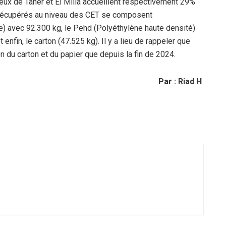
eux de Taher et El Milia accueillent respectivement 29%
 récupérés au niveau des CET se composent
e) avec 92.300 kg, le Pehd (Polyéthylène haute densité)
enfin, le carton (47.525 kg). Il y a lieu de rappeler que
n du carton et du papier que depuis la fin de 2024.
Par : Riad H