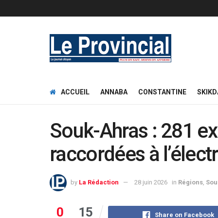
ACCUEIL
ANNABA
CONSTANTINE
SKIKD
Souk-Ahras : 281 ex
raccordées à l’élect
by
La Rédaction
28 juin 2026
in
Régions
,
Sou
0
15
Share on Facebook