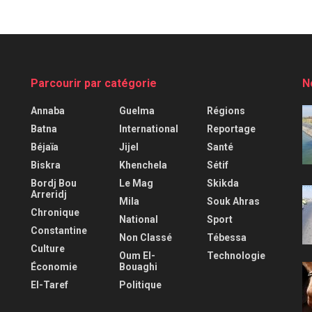
Parcourir par catégorie
N
Annaba
Guelma
Régions
Batna
International
Reportage
Béjaïa
Jijel
Santé
Biskra
Khenchela
Sétif
Bordj Bou
Le Mag
Skikda
Arreridj
Mila
Souk Ahras
Chronique
National
Sport
Constantine
Non Classé
Tébessa
Culture
Oum El-
Technologie
Économie
Bouaghi
El-Taref
Politique