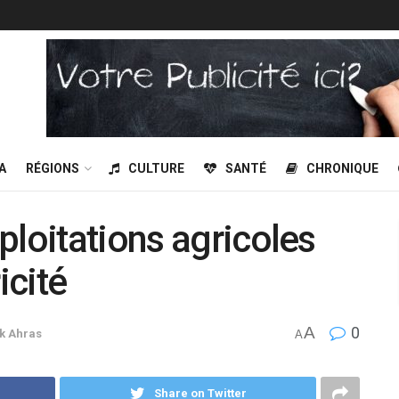
A
RÉGIONS
CULTURE
SANTÉ
CHRONIQUE
ploitations agricoles
ricité
A
0
k Ahras
A
Share on Twitter