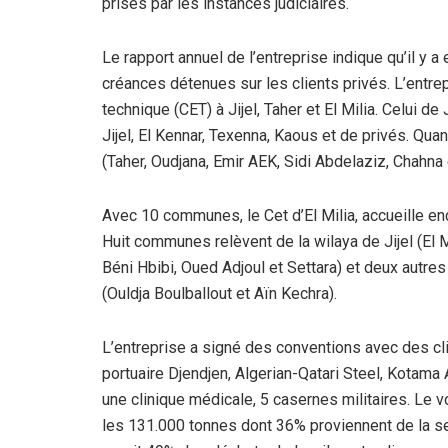
prises par les instances judiciaires.
Le rapport annuel de l’entreprise indique qu’il y
créances détenues sur les clients privés. L’entr
technique (CET) à Jijel, Taher et El Milia. Celui
Jijel, El Kennar, Texenna, Kaous et de privés. Qu
(Taher, Oudjana, Emir AEK, Sidi Abdelaziz, Chahna 
Avec 10 communes, le Cet d’El Milia, accueille e
Huit communes relèvent de la wilaya de Jijel (El Mi
Béni Hbibi, Oued Adjoul et Settara) et deux autres
(Ouldja Boulballout et Aïn Kechra).
L’entreprise a signé des conventions avec des cl
portuaire Djendjen, Algerian-Qatari Steel, Kotama 
une clinique médicale, 5 casernes militaires. Le
les 131.000 tonnes dont 36% proviennent de la se