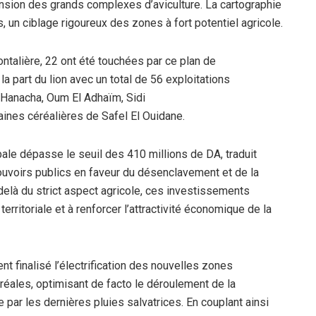
ension des grands complexes d’aviculture. La cartographie
s, un ciblage rigoureux des zones à fort potentiel agricole.
talière, 22 ont été touchées par ce plan de
la part du lion avec un total de 56 exploitations
e Hanacha, Oum El Adhaïm, Sidi
aines céréalières de Safel El Ouidane.
obale dépasse le seuil des 410 millions de DA, traduit
uvoirs publics en faveur du désenclavement et de la
-delà du strict aspect agricole, ces investissements
territoriale et à renforcer l’attractivité économique de la
ent finalisé l’électrification des nouvelles zones
éréales, optimisant de facto le déroulement de la
ar les dernières pluies salvatrices. En couplant ainsi