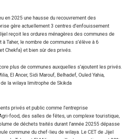
 a eu en 2025 une hausse du recouvrement des
eprise gère actuellement 3 centres d’enfouissement
 de Jijel reçoit les ordures ménagères des communes de
ant à Taher, le nombre de communes s’élève à 6
et Chekfa) et bien sûr des privés.
ncore plus de communes auxquelles s’ajoutent les privés.
lia, El Ancer, Sidi Marouf, Belhadef, Ouled Yahia,
 de la wilaya limitrophe de Skikda
ients privés et public comme l’entreprise
Agri-food, des salles de fêtes, un complexe touristique,
 volume de déchets traités durant l’année 20255 dépasse
ule commune du chef-lieu de wilaya. Le CET de Jijel