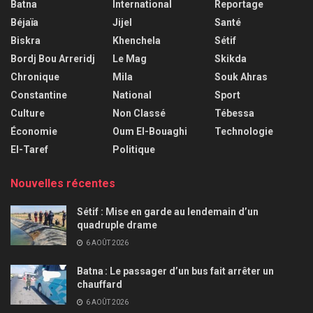
Batna
International
Reportage
Béjaïa
Jijel
Santé
Biskra
Khenchela
Sétif
Bordj Bou Arreridj
Le Mag
Skikda
Chronique
Mila
Souk Ahras
Constantine
National
Sport
Culture
Non Classé
Tébessa
Économie
Oum El-Bouaghi
Technologie
El-Taref
Politique
Nouvelles récentes
Sétif : Mise en garde au lendemain d’un
quadruple drame
6 AOÛT 2026
Batna : Le passager d’un bus fait arrêter un
chauffard
6 AOÛT 2026