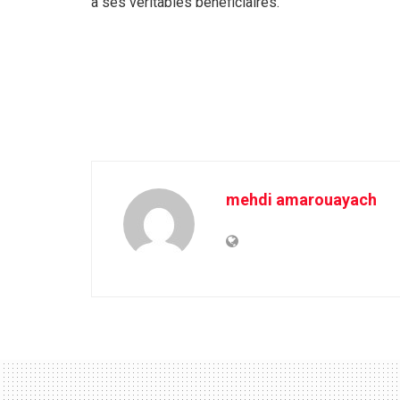
à ses véritables bénéficiaires.
mehdi amarouayach