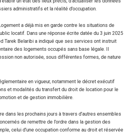
’établir un état des lieux précis, d’actualiser les données
iers administratifs et la réalité d’occupation.
Logement a déjà mis en garde contre les situations de
ublic locatif. Dans une réponse écrite datée du 3 juin 2025
 Tarek Belaribi a indiqué que ses services ont instruit
entaire des logements occupés sans base légale. Il
ession non autorisée, sous différentes formes, de nature
 réglementaire en vigueur, notamment le décret exécutif
s et modalités du transfert du droit de location pour le
romotion et de gestion immobilière.
vre dans les prochains jours à travers d’autres ensembles
 concernés de remettre de l’ordre dans la gestion des
mple, celui d’une occupation conforme au droit et réservée