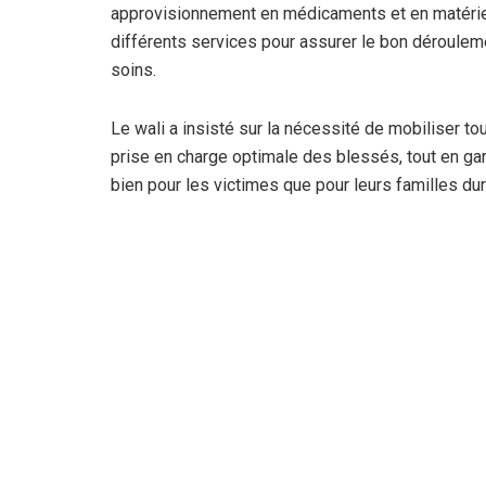
approvisionnement en médicaments et en matériel, 
différents services pour assurer le bon dérouleme
soins.
Le wali a insisté sur la nécessité de mobiliser t
prise en charge optimale des blessés, tout en g
bien pour les victimes que pour leurs familles dura
Il est à noter que, face à la gravité de la situati
ordonné le rapatriement immédiat des victimes afin 
Ce tragique accident de la circulation, impliquant
vendredi matin en Tunisie, faisant un mort et 41 
entraîné une mobilisation rapide des autorités de
L’accident s’est produit sur l’autoroute reliant Bé
Selon les informations, le bus touristique, qui tr