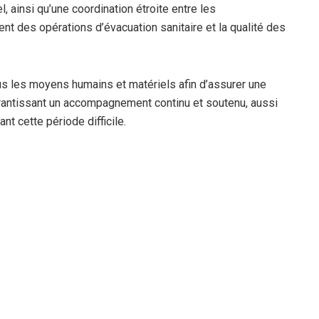
ainsi qu’une coordination étroite entre les
nt des opérations d’évacuation sanitaire et la qualité des
ous les moyens humains et matériels afin d’assurer une
arantissant un accompagnement continu et soutenu, aussi
nt cette période difficile.
on, le président de la République, Abdelmadjid Tebboune, a
d’assurer leur prise en charge sur le territoire national.
 un bus de transport de voyageurs algérien, est survenu
blessés. Le drame a suscité une vive émotion en Algérie et
s deux pays.
ja à Tunis, à hauteur de la délégation de Medjez el-Bab.
ansportait des ressortissants algériens en direction de