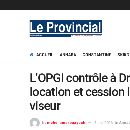
ACCUEIL
ANNABA
CONSTANTINE
SKIKD
L’OPGI contrôle à Dr
location et cession 
viseur
by
mehdi amarouayach
3 mai 2026
in
Anna