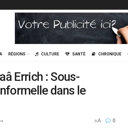
A
RÉGIONS
CULTURE
SANTÉ
CHRONIQUE
aâ Errich : Sous-
informelle dans le
A
0
ba
A