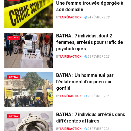
Une femme trouvée égorgée à
son domicile
BY
LA RÉDACTION
24 FÉVRIER 2021
BATNA : 7 individus, dont 2
BATNA
femmes, arrêtés pour trafic de
psychotropes…
BY
LA RÉDACTION
23 FÉVRIER 2021
BATNA : Un homme tué par
BATNA
l’éclatement d’un pneu sur
gonflé
BY
LA RÉDACTION
22 FÉVRIER 2021
BATNA : 7 individus arrêtés dans
BATNA
différentes affaires
BY
LA RÉDACTION
23 FÉVRIER 2021