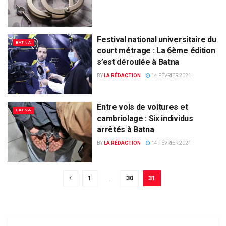
Festival national universitaire du
BATNA
court métrage : La 6ème édition
s’est déroulée à Batna
BY
LA RÉDACTION
14 FÉVRIER 2021
Entre vols de voitures et
BATNA
cambriolage : Six individus
arrêtés à Batna
BY
LA RÉDACTION
14 FÉVRIER 2021
1
…
30
31