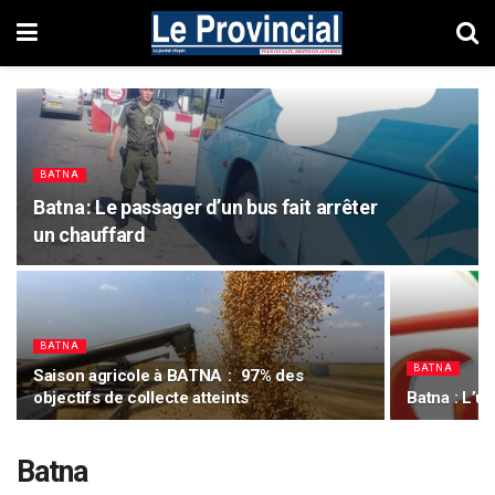
BATNA
Batna : Le passager d’un bus fait arrêter
un chauffard
BATNA
BATNA
Saison agricole à BATNA : 97% des
objectifs de collecte atteints
Batna : L’us
Batna