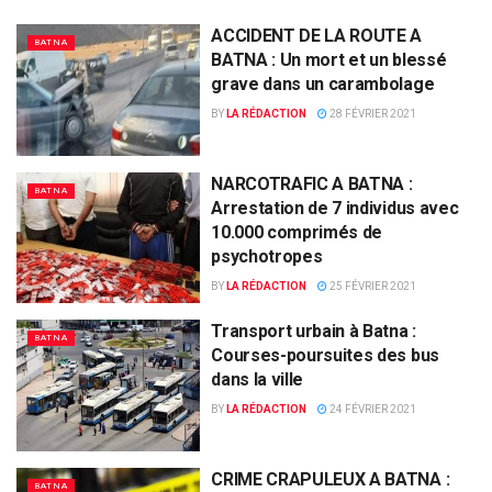
ACCIDENT DE LA ROUTE A
BATNA
BATNA : Un mort et un blessé
grave dans un carambolage
BY
LA RÉDACTION
28 FÉVRIER 2021
NARCOTRAFIC A BATNA :
BATNA
Arrestation de 7 individus avec
10.000 comprimés de
psychotropes
BY
LA RÉDACTION
25 FÉVRIER 2021
Transport urbain à Batna :
BATNA
Courses-poursuites des bus
dans la ville
BY
LA RÉDACTION
24 FÉVRIER 2021
CRIME CRAPULEUX A BATNA :
BATNA