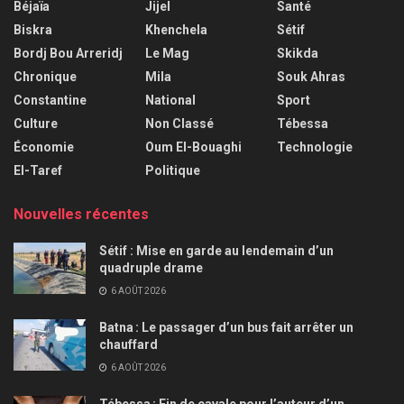
Béjaïa
Jijel
Santé
Biskra
Khenchela
Sétif
Bordj Bou Arreridj
Le Mag
Skikda
Chronique
Mila
Souk Ahras
Constantine
National
Sport
Culture
Non Classé
Tébessa
Économie
Oum El-Bouaghi
Technologie
El-Taref
Politique
Nouvelles récentes
Sétif : Mise en garde au lendemain d’un
quadruple drame
6 AOÛT 2026
Batna : Le passager d’un bus fait arrêter un
chauffard
6 AOÛT 2026
Tébessa : Fin de cavale pour l’auteur d’un