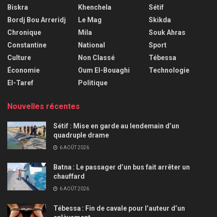
Biskra
Khenchela
Sétif
Bordj Bou Arreridj
Le Mag
Skikda
Chronique
Mila
Souk Ahras
Constantine
National
Sport
Culture
Non Classé
Tébessa
Économie
Oum El-Bouaghi
Technologie
El-Taref
Politique
Nouvelles récentes
Sétif : Mise en garde au lendemain d’un
quadruple drame
6 AOÛT 2026
Batna : Le passager d’un bus fait arrêter un
chauffard
6 AOÛT 2026
Tébessa : Fin de cavale pour l’auteur d’un