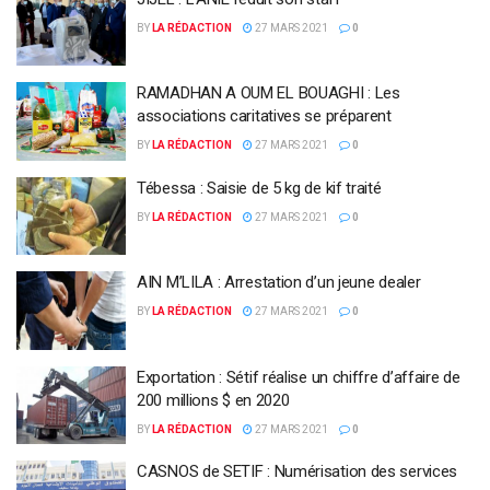
BY
LA RÉDACTION
27 MARS 2021
0
RAMADHAN A OUM EL BOUAGHI : Les
associations caritatives se préparent
BY
LA RÉDACTION
27 MARS 2021
0
Tébessa : Saisie de 5 kg de kif traité
BY
LA RÉDACTION
27 MARS 2021
0
AIN M’LILA : Arrestation d’un jeune dealer
BY
LA RÉDACTION
27 MARS 2021
0
Exportation : Sétif réalise un chiffre d’affaire de
200 millions $ en 2020
BY
LA RÉDACTION
27 MARS 2021
0
CASNOS de SETIF : Numérisation des services