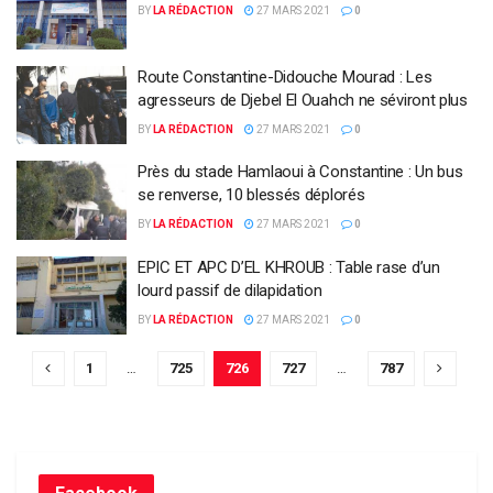
BY
LA RÉDACTION
27 MARS 2021
0
Route Constantine-Didouche Mourad : Les
agresseurs de Djebel El Ouahch ne séviront plus
BY
LA RÉDACTION
27 MARS 2021
0
Près du stade Hamlaoui à Constantine : Un bus
se renverse, 10 blessés déplorés
BY
LA RÉDACTION
27 MARS 2021
0
EPIC ET APC D’EL KHROUB : Table rase d’un
lourd passif de dilapidation
BY
LA RÉDACTION
27 MARS 2021
0
1
…
725
726
727
…
787