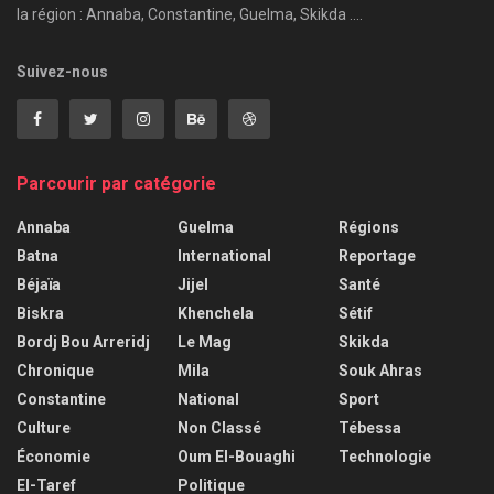
la région : Annaba, Constantine, Guelma, Skikda ....
Suivez-nous
Parcourir par catégorie
Annaba
Guelma
Régions
Batna
International
Reportage
Béjaïa
Jijel
Santé
Biskra
Khenchela
Sétif
Bordj Bou Arreridj
Le Mag
Skikda
Chronique
Mila
Souk Ahras
Constantine
National
Sport
Culture
Non Classé
Tébessa
Économie
Oum El-Bouaghi
Technologie
El-Taref
Politique