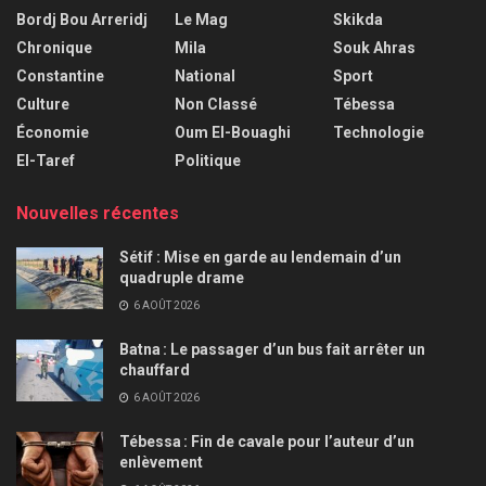
Bordj Bou Arreridj
Le Mag
Skikda
Chronique
Mila
Souk Ahras
Constantine
National
Sport
Culture
Non Classé
Tébessa
Économie
Oum El-Bouaghi
Technologie
El-Taref
Politique
Nouvelles récentes
Sétif : Mise en garde au lendemain d’un
quadruple drame
6 AOÛT 2026
Batna : Le passager d’un bus fait arrêter un
chauffard
6 AOÛT 2026
Tébessa : Fin de cavale pour l’auteur d’un
enlèvement