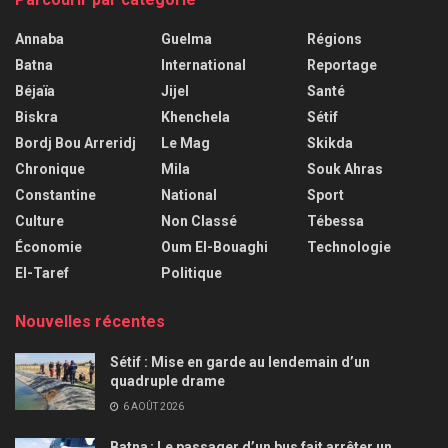
Annaba
Guelma
Régions
Batna
International
Reportage
Béjaïa
Jijel
Santé
Biskra
Khenchela
Sétif
Bordj Bou Arreridj
Le Mag
Skikda
Chronique
Mila
Souk Ahras
Constantine
National
Sport
Culture
Non Classé
Tébessa
Économie
Oum El-Bouaghi
Technologie
El-Taref
Politique
Nouvelles récentes
Sétif : Mise en garde au lendemain d’un
quadruple drame
6 AOÛT 2026
Batna : Le passager d’un bus fait arrêter un