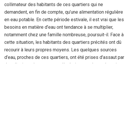
collimateur des habitants de ces quartiers qui ne
demandent, en fin de compte, qu’une alimentation régulière
en eau potable. En cette période estivale, il est vrai que les
besoins en matière d’eau ont tendance à se multiplier,
notamment chez une famille nombreuse, poursuit-il. Face à
cette situation, les habitants des quartiers précités ont dû
recourir à leurs propres moyens. Les quelques sources
d’eau, proches de ces quartiers, ont été prises d’assaut par
des dizaines de personnes. Ils étaient nombreux à venir
s’alimenter et se rafraichir à la fois de la source d’eau des
arcades romaines. Mais est-ce une solution devant une
situation qui risque de durer encore quelques jours ?
s’interroge toujours notre interlocuteur. Et d’appréhender le
pire des scénarios, c’est-à-dire un été sans eau.