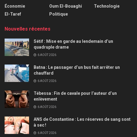
Économie
Oum El-Bouaghi
Technologie
El-Taref
Politique
Nouvelles récentes
Sétif : Mise en garde au lendemain d’un
quadruple drame
6 AOÛT 2026
Batna : Le passager d’un bus fait arrêter un
chauffard
6 AOÛT 2026
Tébessa : Fin de cavale pour l’auteur d’un
enlèvement
6 AOÛT 2026
ANS de Constantine : Les réserves de sang sont
à sec !
6 AOÛT 2026