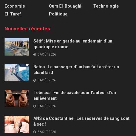
Économie
Oum El-Bouaghi
Technologie
El-Taref
Politique
Nouvelles récentes
Sétif : Mise en garde au lendemain d’un
quadruple drame
6 AOÛT 2026
Batna : Le passager d’un bus fait arrêter un
chauffard
6 AOÛT 2026
Tébessa : Fin de cavale pour l’auteur d’un
enlèvement
6 AOÛT 2026
ANS de Constantine : Les réserves de sang sont
à sec !
6 AOÛT 2026