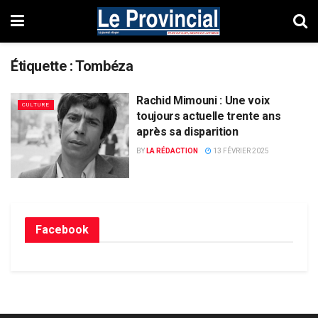
Étiquette :
Tombéza
Rachid Mimouni : Une voix
CULTURE
toujours actuelle trente ans
après sa disparition
BY
LA RÉDACTION
13 FÉVRIER 2025
Facebook