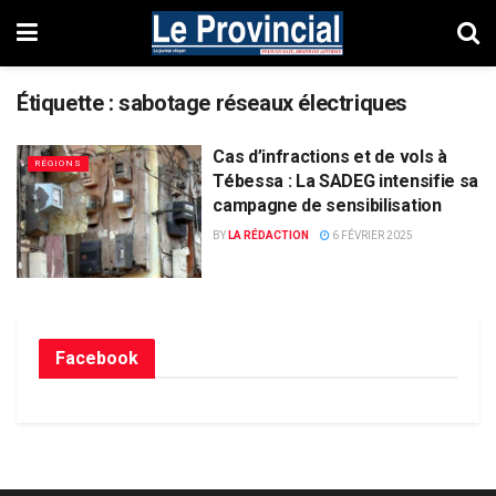
Étiquette :
sabotage réseaux électriques
Cas d’infractions et de vols à
RÉGIONS
Tébessa : La SADEG intensifie sa
campagne de sensibilisation
BY
LA RÉDACTION
6 FÉVRIER 2025
Facebook