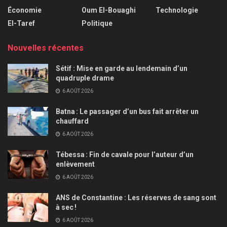
Économie
Oum El-Bouaghi
Technologie
El-Taref
Politique
Nouvelles récentes
Sétif : Mise en garde au lendemain d’un
quadruple drame
6 AOÛT 2026
Batna : Le passager d’un bus fait arrêter un
chauffard
6 AOÛT 2026
Tébessa : Fin de cavale pour l’auteur d’un
enlèvement
6 AOÛT 2026
ANS de Constantine : Les réserves de sang sont
à sec !
6 AOÛT 2026