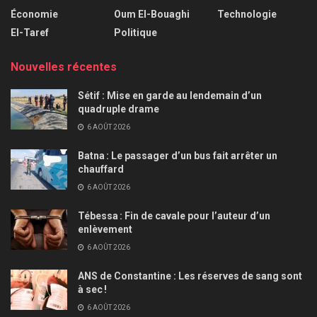
Économie
Oum El-Bouaghi
Technologie
El-Taref
Politique
Nouvelles récentes
Sétif : Mise en garde au lendemain d’un
quadruple drame
6 AOÛT 2026
Batna : Le passager d’un bus fait arrêter un
chauffard
6 AOÛT 2026
Tébessa : Fin de cavale pour l’auteur d’un
enlèvement
6 AOÛT 2026
ANS de Constantine : Les réserves de sang sont
à sec !
6 AOÛT 2026