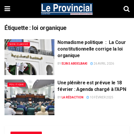
Étiquette :
loi organique
Nomadisme politique : La Cour
NON CLASSÉ
constitutionnelle corrige la loi
organique
BY
ELYAS ABDELBAKI
26 AVRIL 2026
Une plénière est prévue le 18
POLITIQUE
février : Agenda chargé à l’APN
BY
LA RÉDACTION
10 FÉVRIER 2025