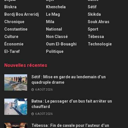
Biskra
Khenchela
Sétif
Bordj Bou Arreridj
Le Mag
Skikda
Chronique
Mila
Souk Ahras
Constantine
National
Sport
Culture
Non Classé
Tébessa
Économie
Oum El-Bouaghi
Technologie
El-Taref
Politique
Nouvelles récentes
Sétif : Mise en garde au lendemain d’un
quadruple drame
6 AOÛT 2026
Batna : Le passager d’un bus fait arrêter un
chauffard
6 AOÛT 2026
Tébessa : Fin de cavale pour l’auteur d’un