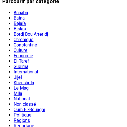
Parcourir par catégorie
Annaba
Batna
Béjaïa
Biskra
Bordj Bou Arreridj
Chronique
Constantine
Culture
Économie
El-Taref
Guelma
International
Jijel
Khenchela
Le Mag
Mila
National
Non classé
Oum El-Bouaghi
Politique
Régions
Reportage