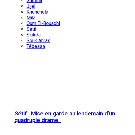
Guelma
Jijel
Khenchela
Mila
Oum El-Bouaghi
Sétif
Skikda
Souk Ahras
Tébessa
Sétif : Mise en garde au lendemain d’un
quadruple drame