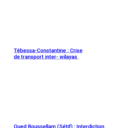
Tébessa-Constantine : Crise
de transport inter- wilayas
Oued Boussellam (Sétif) : Interdiction