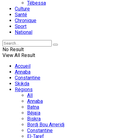
Tébessa
Culture
Santé
Chronique
Sport
National
No Result
View All Result
Accueil
Annaba
Constantine
Skikda
Régions
All
Annaba
Batna
Béjaïa
Biskra
Bordj Bou Arreridj
Constantine
El-Taref