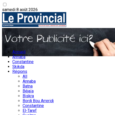
samedi 8 août 2026
Accueil
Annaba
Constantine
Skikda
Régions
All
Annaba
Batna
Béjaïa
Biskra
Bordj Bou Arreridj
Constantine
El-Taref