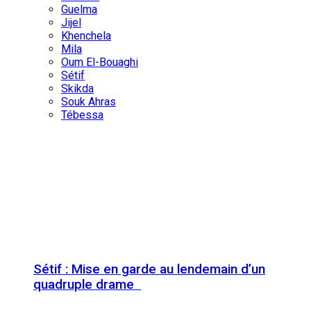
Guelma
Jijel
Khenchela
Mila
Oum El-Bouaghi
Sétif
Skikda
Souk Ahras
Tébessa
Sétif : Mise en garde au lendemain d’un
quadruple drame