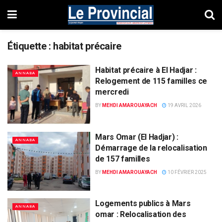
Étiquette :
habitat précaire
Habitat précaire à El Hadjar :
ANNABA
Relogement de 115 familles ce
mercredi
BY
MEHDI AMAROUAYACH
19 AVRIL 2026
Mars Omar (El Hadjar) :
ANNABA
Démarrage de la relocalisation
de 157 familles
BY
MEHDI AMAROUAYACH
10 FÉVRIER 2025
Logements publics à Mars
ANNABA
omar : Relocalisation des