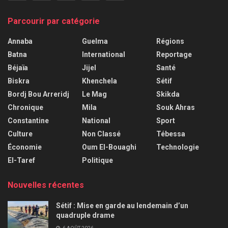
Parcourir par catégorie
Annaba
Guelma
Régions
Batna
International
Reportage
Béjaïa
Jijel
Santé
Biskra
Khenchela
Sétif
Bordj Bou Arreridj
Le Mag
Skikda
Chronique
Mila
Souk Ahras
Constantine
National
Sport
Culture
Non Classé
Tébessa
Économie
Oum El-Bouaghi
Technologie
El-Taref
Politique
Nouvelles récentes
Sétif : Mise en garde au lendemain d’un
quadruple drame