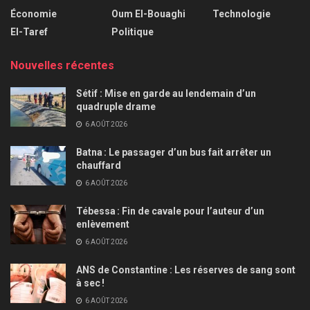
Économie
Oum El-Bouaghi
Technologie
El-Taref
Politique
Nouvelles récentes
Sétif : Mise en garde au lendemain d’un
quadruple drame
6 AOÛT 2026
Batna : Le passager d’un bus fait arrêter un
chauffard
6 AOÛT 2026
Tébessa : Fin de cavale pour l’auteur d’un
enlèvement
6 AOÛT 2026
ANS de Constantine : Les réserves de sang sont
à sec !
6 AOÛT 2026