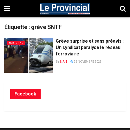
Étiquette :
grève SNTF
Grève surprise et sans préavis :
NATIONAL
Un syndicat paralyse le réseau
ferroviaire
BY
S.A.B
26 NOVEMBRE 2025
Facebook