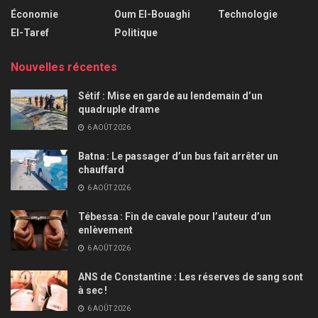
Économie
Oum El-Bouaghi
Technologie
El-Taref
Politique
Nouvelles récentes
Sétif : Mise en garde au lendemain d’un
quadruple drame
6 AOÛT 2026
Batna : Le passager d’un bus fait arrêter un
chauffard
6 AOÛT 2026
Tébessa : Fin de cavale pour l’auteur d’un
enlèvement
6 AOÛT 2026
ANS de Constantine : Les réserves de sang sont
à sec !
6 AOÛT 2026