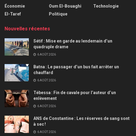
Économie
Oum El-Bouaghi
Technologie
El-Taref
Politique
Nouvelles récentes
Sétif : Mise en garde au lendemain d’un
quadruple drame
6 AOÛT 2026
Batna : Le passager d’un bus fait arrêter un
chauffard
6 AOÛT 2026
Tébessa : Fin de cavale pour l’auteur d’un
enlèvement
6 AOÛT 2026
ANS de Constantine : Les réserves de sang sont
à sec !
6 AOÛT 2026