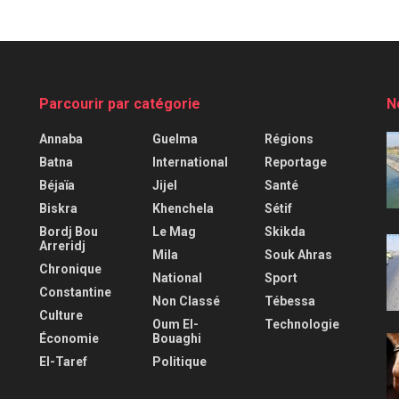
Parcourir par catégorie
N
Annaba
Guelma
Régions
Batna
International
Reportage
Béjaïa
Jijel
Santé
Biskra
Khenchela
Sétif
Bordj Bou
Le Mag
Skikda
Arreridj
Mila
Souk Ahras
Chronique
National
Sport
Constantine
Non Classé
Tébessa
Culture
Oum El-
Technologie
Économie
Bouaghi
El-Taref
Politique