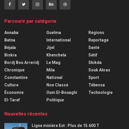
Parcourir par catégorie
Annaba
Guelma
Régions
Batna
International
Reportage
Béjaïa
Jijel
Santé
Biskra
Khenchela
Sétif
Bordj Bou Arreridj
Le Mag
Skikda
Chronique
Mila
Souk Ahras
Constantine
National
Sport
Culture
Non Classé
Tébessa
Économie
Oum El-Bouaghi
Technologie
El-Taref
Politique
Nouvelles récentes
Ligne minière Est : Plus de 15.600 T