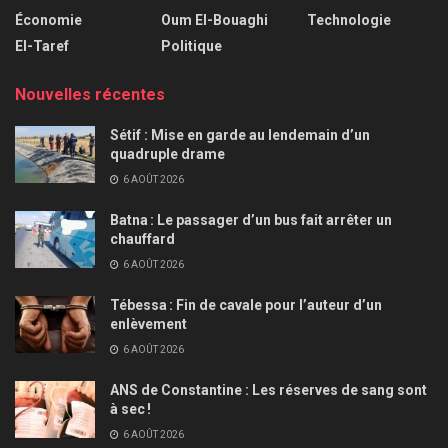
Économie
Oum El-Bouaghi
Technologie
El-Taref
Politique
Nouvelles récentes
Sétif : Mise en garde au lendemain d’un
quadruple drame
6 AOÛT 2026
Batna : Le passager d’un bus fait arrêter un
chauffard
6 AOÛT 2026
Tébessa : Fin de cavale pour l’auteur d’un
enlèvement
6 AOÛT 2026
ANS de Constantine : Les réserves de sang sont
à sec !
6 AOÛT 2026