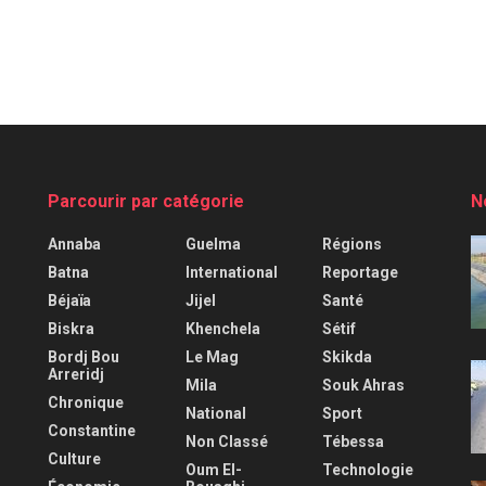
Parcourir par catégorie
N
Annaba
Guelma
Régions
Batna
International
Reportage
Béjaïa
Jijel
Santé
Biskra
Khenchela
Sétif
Bordj Bou
Le Mag
Skikda
Arreridj
Mila
Souk Ahras
Chronique
National
Sport
Constantine
Non Classé
Tébessa
Culture
Oum El-
Technologie