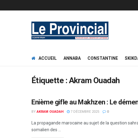
ACCUEIL
ANNABA
CONSTANTINE
SKIKD
Étiquette :
Akram Ouadah
Enième gifle au Makhzen : Le dément
INTERNATIONAL
BY
AKRAM OUADAH
7 DÉCEMBRE 2025
0
La propagande marocaine au sujet de la question sahra
somalien des ...