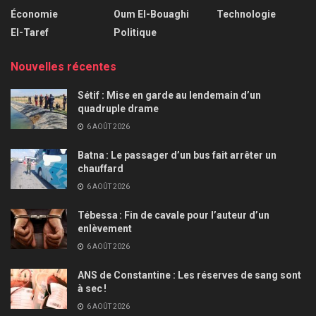
Économie
Oum El-Bouaghi
Technologie
El-Taref
Politique
Nouvelles récentes
Sétif : Mise en garde au lendemain d’un
quadruple drame
6 AOÛT 2026
Batna : Le passager d’un bus fait arrêter un
chauffard
6 AOÛT 2026
Tébessa : Fin de cavale pour l’auteur d’un
enlèvement
6 AOÛT 2026
ANS de Constantine : Les réserves de sang sont
à sec !
6 AOÛT 2026