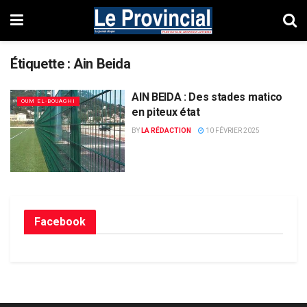
Étiquette :
Ain Beida
AIN BEIDA : Des stades matico
OUM EL-BOUAGHI
en piteux état
BY
LA RÉDACTION
10 FÉVRIER 2025
Facebook