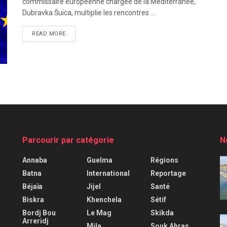
commissaire européenne chargée de la Méditerranée,
Dubravka Šuica, multiplie les rencontres ...
READ MORE
Parcourir par catégorie
N
Annaba
Guelma
Régions
Batna
International
Reportage
Béjaïa
Jijel
Santé
Biskra
Khenchela
Sétif
Bordj Bou
Le Mag
Skikda
Arreridj
Mila
Souk Ahras