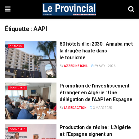
Étiquette :
AAPI
80 hôtels d’ici 2030 : Annaba met
ANNABA
la dragée haute dans
le tourisme
BY
AZZEDINE IGHIL
29 AVRIL 2026
Promotion de l’investissement
ÉCONOMIE
étranger en Algérie : Une
délégation de l’AAPI en Espagne
BY
LA RÉDACTION
3 MARS 2025
Production de résine : L’Algérie
ÉCONOMIE
et l’Espagne signent un