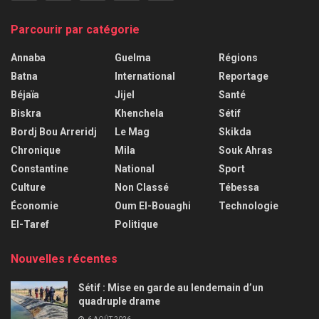
Parcourir par catégorie
Annaba
Guelma
Régions
Batna
International
Reportage
Béjaïa
Jijel
Santé
Biskra
Khenchela
Sétif
Bordj Bou Arreridj
Le Mag
Skikda
Chronique
Mila
Souk Ahras
Constantine
National
Sport
Culture
Non Classé
Tébessa
Économie
Oum El-Bouaghi
Technologie
El-Taref
Politique
Nouvelles récentes
Sétif : Mise en garde au lendemain d’un
quadruple drame