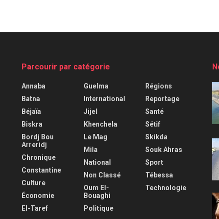
Parcourir par catégorie
N
Annaba
Guelma
Régions
Batna
International
Reportage
Béjaïa
Jijel
Santé
Biskra
Khenchela
Sétif
Bordj Bou
Le Mag
Skikda
Arreridj
Mila
Souk Ahras
Chronique
National
Sport
Constantine
Non Classé
Tébessa
Culture
Oum El-
Technologie
Économie
Bouaghi
El-Taref
Politique