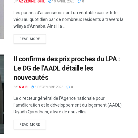
BY
AZZEDINE IGHIL
19 AVRIL 2026
0
Les pannes d’ascenseurs sont un véritable casse-tête
vécu au quotidien par de nombreux résidents à travers la
wilaya d’Annaba. Ainsi, la ...
READ MORE
Il confirme des prix proches du LPA :
Le DG de l’AADL détaille les
nouveautés
BY
S.A.B
3 DÉCEMBRE 2025
0
Le directeur général de l’Agence nationale pour
l’amélioration et le développement du logement (AADL),
Riyadh Qamdhani, a livré de nouvelles ...
READ MORE