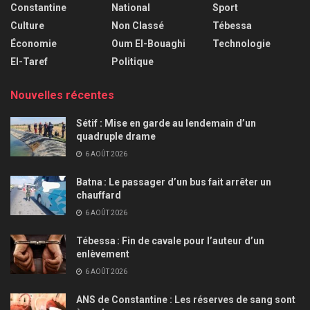
Constantine
National
Sport
Culture
Non Classé
Tébessa
Économie
Oum El-Bouaghi
Technologie
El-Taref
Politique
Nouvelles récentes
Sétif : Mise en garde au lendemain d’un
quadruple drame
6 AOÛT 2026
Batna : Le passager d’un bus fait arrêter un
chauffard
6 AOÛT 2026
Tébessa : Fin de cavale pour l’auteur d’un
enlèvement
6 AOÛT 2026
ANS de Constantine : Les réserves de sang sont