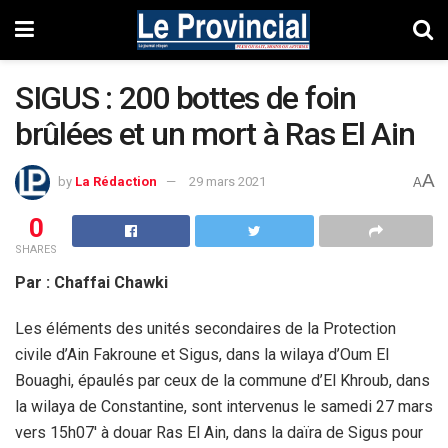
SIGUS : 200 bottes de foin
brûlées et un mort à Ras El Ain
A
by
La Rédaction
29 mars 2021
A
0
SHARES
Par : Chaffai Chawki
Les éléments des unités secondaires de la Protection
civile d’Ain Fakroune et Sigus, dans la wilaya d’Oum El
Bouaghi, épaulés par ceux de la commune d’El Khroub, dans
la wilaya de Constantine, sont intervenus le samedi 27 mars
vers 15h07′ à douar Ras El Ain, dans la daïra de Sigus pour