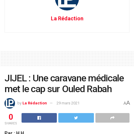
La Rédaction
JIJEL : Une caravane médicale
met le cap sur Ouled Rabah
A
by
La Rédaction
29 mars 2021
A
0
SHARES
Par : H.H