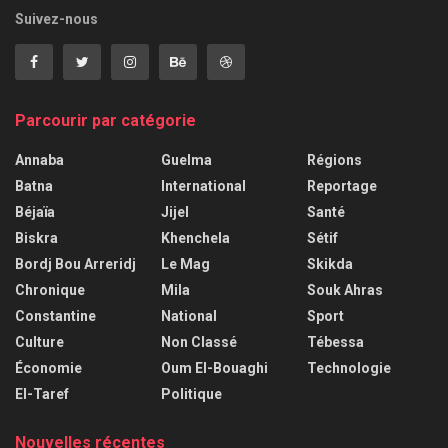
Suivez-nous
Parcourir par catégorie
Annaba
Guelma
Régions
Batna
International
Reportage
Béjaïa
Jijel
Santé
Biskra
Khenchela
Sétif
Bordj Bou Arreridj
Le Mag
Skikda
Chronique
Mila
Souk Ahras
Constantine
National
Sport
Culture
Non Classé
Tébessa
Économie
Oum El-Bouaghi
Technologie
El-Taref
Politique
Nouvelles récentes