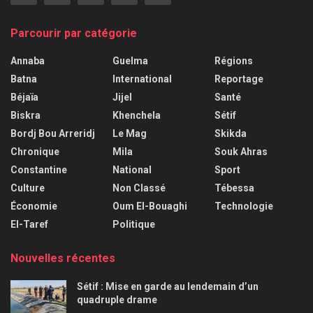
Parcourir par catégorie
Annaba
Guelma
Régions
Batna
International
Reportage
Béjaïa
Jijel
Santé
Biskra
Khenchela
Sétif
Bordj Bou Arreridj
Le Mag
Skikda
Chronique
Mila
Souk Ahras
Constantine
National
Sport
Culture
Non Classé
Tébessa
Économie
Oum El-Bouaghi
Technologie
El-Taref
Politique
Nouvelles récentes
Sétif : Mise en garde au lendemain d’un
quadruple drame