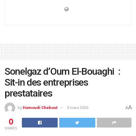
Sonelgaz d’Oum El-Bouaghi :
Sit-in des entreprises
prestataires
A
by
Hamoudi Chebout
3 mars 2026
A
0
SHARES