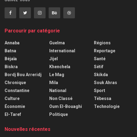
Parcourir par catégorie
Annaba
Guelma
Régions
Batna
International
Reportage
Béjaïa
Jijel
Santé
Biskra
Khenchela
Sétif
Bordj Bou Arreridj
Le Mag
Skikda
Chronique
Mila
Souk Ahras
Constantine
National
Sport
Culture
Non Classé
Tébessa
Économie
Oum El-Bouaghi
Technologie
El-Taref
Politique
Nouvelles récentes