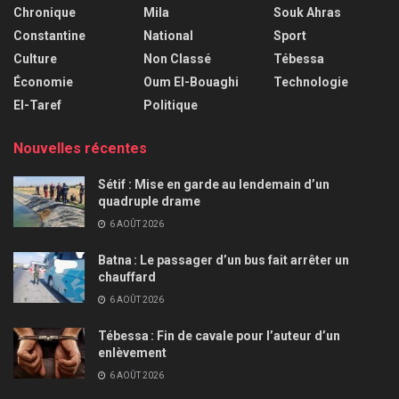
Chronique
Mila
Souk Ahras
Constantine
National
Sport
Culture
Non Classé
Tébessa
Économie
Oum El-Bouaghi
Technologie
El-Taref
Politique
Nouvelles récentes
Sétif : Mise en garde au lendemain d’un
quadruple drame
6 AOÛT 2026
Batna : Le passager d’un bus fait arrêter un
chauffard
6 AOÛT 2026
Tébessa : Fin de cavale pour l’auteur d’un
enlèvement
6 AOÛT 2026