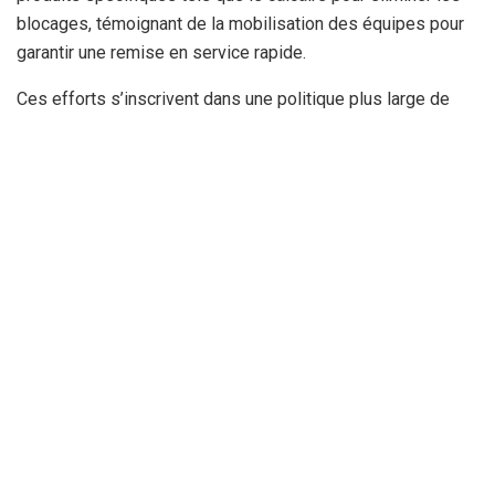
blocages, témoignant de la mobilisation des équipes pour
garantir une remise en service rapide.
Ces efforts s’inscrivent dans une politique plus large de
l’ADE visant à renforcer la résilience des infrastructures
hydrauliques dans la wilaya d’Annaba. À travers ces
interventions, l’ADE réaffirme son engagement à fournir une
eau de qualité tout en veillant à la satisfaction des besoins
des habitants.
L’amélioration des réseaux de distribution demeure un
chantier prioritaire pour répondre aux défis liés à la gestion
durable des ressources hydriques et à la modernisation
des services publics.
Par : Mahdi AMA
Tags:
actualité ANNABA
algerie
annaba