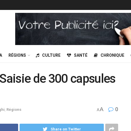
A
RÉGIONS
CULTURE
SANTÉ
CHRONIQUE
aisie de 300 capsules
A
0
ghi
,
Régions
A
Share on Twitter