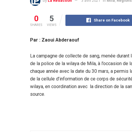
by
La Rédaction
3 avril 2021
in
Mila
,
Régions
0
5
Share on Facebook
SHARES
VIEWS
Par : Zaoui Abderaouf
La campagne de collecte de sang, menée durant l
de la police de la wilaya de Mila, à l’occasion d
chaque année avec la date du 30 mars, a permis 
de la cellule d’information de ce corps de sécurit
wilaya, en coordination avec la direction de la san
source.