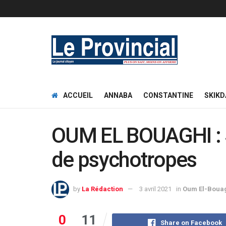
ACCUEIL
ANNABA
CONSTANTINE
SKIKD
OUM EL BOUAGHI : S
de psychotropes
by
La Rédaction
3 avril 2021
in
Oum El-Boua
0
11
Share on Facebook