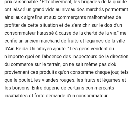
prix raisonnable. “Effectivement, les brigades de la qualité
ont laissé un grand vide au niveau des marchés permettant
ainsi aux aigrefins et aux commerçants malhonnêtes de
profiter de cette situation et de s’enrichir sur le dos d’un
consommateur harassé à cause de la cherté de la vie.” me
confie un ancien marchand de fruits et légumes de la ville
d’Ain Beida. Un citoyen ajoute :”Les gens vendent du
n’importe quoi en l’absence des inspecteurs de la direction
du commerce sur le terrain, on ne sait même pas d’où
proviennent ces produits qu’on consomme chaque jour, tels
que le poulet, les viandes rouges, les fruits et légumes et
les boisons. Entre duperie de certains commerçants
insatiables et forte demande d’un consommateur
indifférent et grève illimité des inspecteurs de la DCP, les
marchés sont livrés à eux-mêmes face à une pandémie de
la Covid-19 qui prolifère et tue.