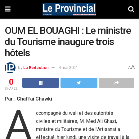
OUM EL BOUAGHI : Le ministre
du Tourisme inaugure trois
hôtels
A
by
La Rédaction
4 mai 2021
A
0
SHARES
Par : Chaffai Chawki
A
ccompagné du wali et des autorités
civiles et militaires, M. Med Ali Ghazi,
ministre du Tourisme et de l’Artisanat a
effectué, hier lundi, une visite de travail à la