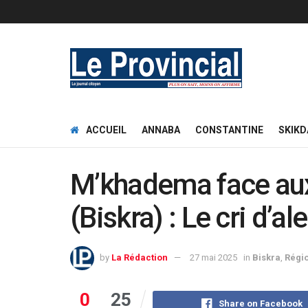
ACCUEIL
ANNABA
CONSTANTINE
SKIKD
M’khadema face aux 
(Biskra) : Le cri d’al
by
La Rédaction
27 mai 2025
in
Biskra
,
Régi
0
25
Share on Facebook