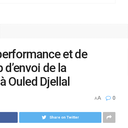
 performance et de
 d’envoi de la
 Ouled Djellal
A
0
A
Share on Twitter