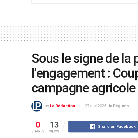
Sous le signe de la
l’engagement : Coup
campagne agricole à
by
La Rédaction
27 mai 2025
in
Régions
0
13
Share on Facebook
SHARES
VIEWS