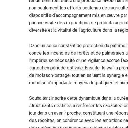
rendement font état d’une production avoisinant le
non seulement les efforts soutenus des agriculte
dispositifs d’accompagnement mis en œuvre par l
par une visite des expositions de produits agricol
diversité et la vitalité de l’agriculture dans la régio
Dans un souci constant de protection du patrimoi
contre les incendies de forêts et de palmeraies a
l’impérieuse nécessité d’une vigilance accrue fa
surtout en période estivale. Ensuite, le wali a pr
de moisson-battage, tout en saluant la synergie e
mobilisé d’importants moyens logistiques et hum
Souhaitant inscrire cette dynamique dans la durée
structurants destinés à renforcer les capacités de
jour dans un avenir proche, constituent une répons
des récoltes, en cohérence avec les ambitions nati
des doléances exprimées par certains fellahs ont 