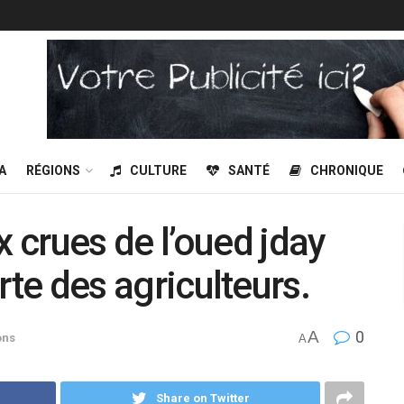
A
RÉGIONS
CULTURE
SANTÉ
CHRONIQUE
crues de l’oued jday
erte des agriculteurs.
A
0
ons
A
Share on Twitter