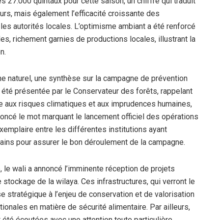
s 27.000 quintaux pour cette saison, un chiffre qui traduit
urs, mais également l’efficacité croissante des
es autorités locales. L’optimisme ambiant a été renforcé
es, richement garnies de productions locales, illustrant la
n.
ne naturel, une synthèse sur la campagne de prévention
 été présentée par le Conservateur des forêts, rappelant
ce aux risques climatiques et aux imprudences humaines,
ononcé le mot marquant le lancement officiel des opérations
xemplaire entre les différentes institutions ayant
ains pour assurer le bon déroulement de la campagne.
, le wali a annoncé l’imminente réception de projets
 stockage de la wilaya. Ces infrastructures, qui verront le
e stratégique à l’enjeu de conservation et de valorisation
onales en matière de sécurité alimentaire. Par ailleurs,
été écoutées avec une attention toute particulière,